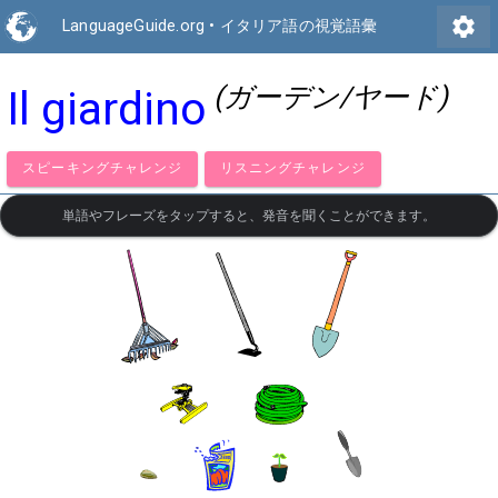
settings
LanguageGuide.org
•
イタリア語の視覚語彙
(ガーデン/ヤード)
Il giardino
スピーキングチャレンジ
リスニングチャレンジ
単語やフレーズをタップすると、発音を聞くことができます。