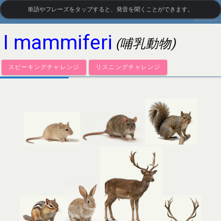
単語やフレーズをタップすると、発音を聞くことができます。
settings
LanguageGuide.org
•
イタリア語の視覚語彙
I mammiferi
(哺乳動物)
スピーキングチャレンジ
リスニングチャレンジ