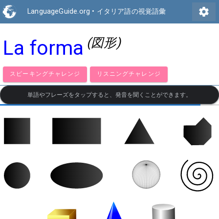
settings
LanguageGuide.org
•
イタリア語の視覚語彙
(図形)
La forma
スピーキングチャレンジ
リスニングチャレンジ
単語やフレーズをタップすると、発音を聞くことができます。