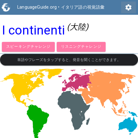
settings
LanguageGuide.org
•
イタリア語の視覚語彙
(大陸)
I continenti
スピーキングチャレンジ
リスニングチャレンジ
単語やフレーズをタップすると、発音を聞くことができます。