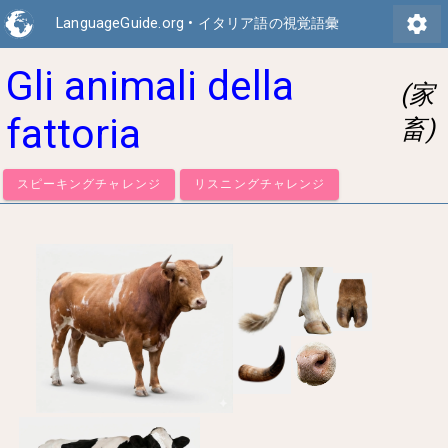
settings
LanguageGuide.org
•
イタリア語の視覚語彙
Gli animali della
(家
fattoria
畜)
スピーキングチャレンジ
リスニングチャレンジ