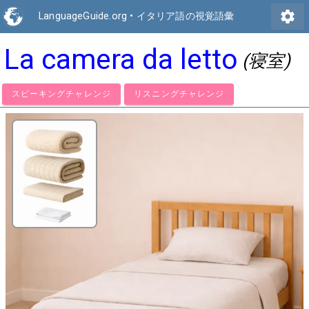
settings
LanguageGuide.org
•
イタリア語の視覚語彙
La camera da letto
(寝室)
スピーキングチャレンジ
リスニングチャレンジ