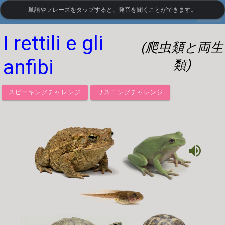
単語やフレーズをタップすると、発音を聞くことができます。
settings
LanguageGuide.org
•
イタリア語の視覚語彙
I rettili e gli
(爬虫類と両生
anfibi
類)
スピーキングチャレンジ
リスニングチャレンジ
volume_up