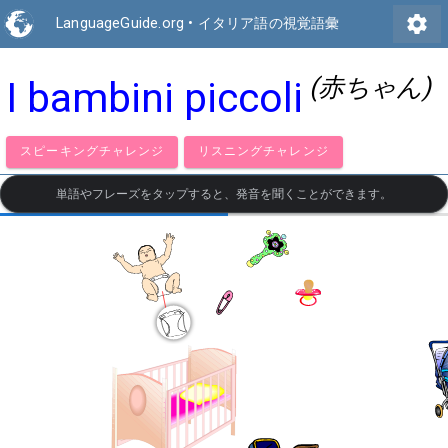
settings
LanguageGuide.org
•
イタリア語の視覚語彙
(赤ちゃん)
I bambini piccoli
スピーキングチャレンジ
リスニングチャレンジ
単語やフレーズをタップすると、発音を聞くことができます。