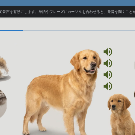
て音声を有効にします。単語やフレーズにカーソルを合わせると、発音を聞くこと
volume_up
volume_up
volume_up
volume_up