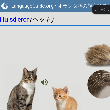
LanguageGuide.org
•
オランダ語の視覚語彙
クリックし
(ペット)
Huisdieren
volume_up