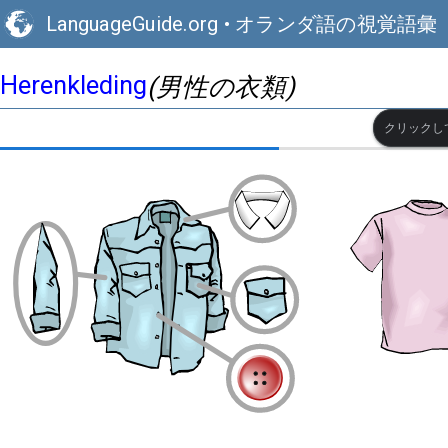
LanguageGuide.org
•
オランダ語の視覚語彙
Herenkleding
(男性の衣類)
クリックし