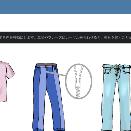
て音声を有効にします。単語やフレーズにカーソルを合わせると、発音を聞くこと