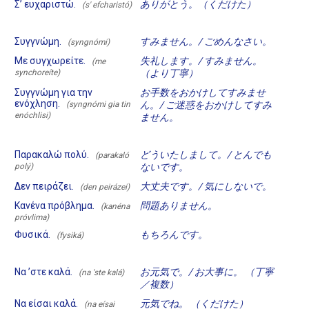
Σ’ ευχαριστώ.
ありがとう。（くだけた）
(s' efcharistó)
Συγγνώμη.
すみません。/ ごめんなさい。
(syngnómi)
Με συγχωρείτε.
失礼します。/ すみません。
(me
synchoreíte)
（より丁寧）
Συγγνώμη για την
お手数をおかけしてすみませ
ενόχληση.
(syngnómi gia tin
ん。/ ご迷惑をおかけしてすみ
enóchlisi)
ません。
Παρακαλώ πολύ.
どういたしまして。/ とんでも
(parakaló
polý)
ないです。
Δεν πειράζει.
大丈夫です。/ 気にしないで。
(den peirázei)
Κανένα πρόβλημα.
問題ありません。
(kanéna
próvlima)
Φυσικά.
もちろんです。
(fysiká)
Να ’στε καλά.
お元気で。/ お大事に。 （丁寧
(na 'ste kalá)
／複数）
Να είσαι καλά.
元気でね。 （くだけた）
(na eísai