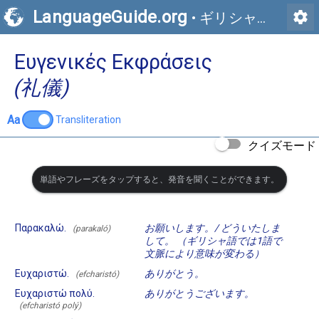
LanguageGuide.org
settings
•
ギリシャ語の視覚語彙
Ευγενικές Εκφράσεις
(礼儀)
Aa
Transliteration
クイズモード
単語やフレーズをタップすると、発音を聞くことができます。
Παρακαλώ.
お願いします。/ どういたしま
(parakaló)
して。 （ギリシャ語では1語で
文脈により意味が変わる）
Ευχαριστώ.
ありがとう。
(efcharistó)
Ευχαριστώ πολύ.
ありがとうございます。
(efcharistó polý)