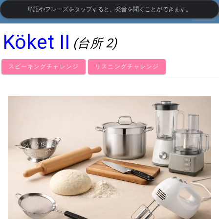
単語やフレーズをタップすると、発音を聞くことができます。
settings
LanguageGuide.org
•
スウェーデン語の視覚語彙
Köket II
(台所 2)
スピーキングチャレンジ
リスニングチャレンジ