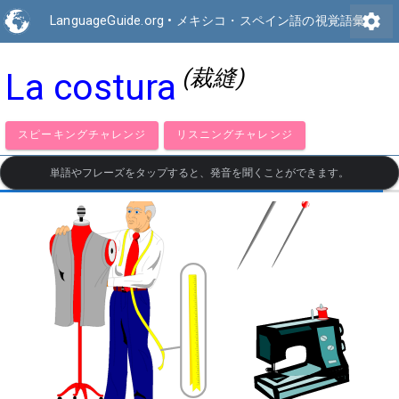
settings
LanguageGuide.org
•
メキシコ・スペイン語の視覚語彙
(裁縫)
La costura
スピーキングチャレンジ
リスニングチャレンジ
単語やフレーズをタップすると、発音を聞くことができます。