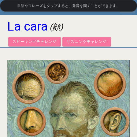
単語やフレーズをタップすると、発音を聞くことができます。
settings
LanguageGuide.org
•
メキシコ・スペイン語の視覚語彙
La cara
(顔)
スピーキングチャレンジ
リスニングチャレンジ