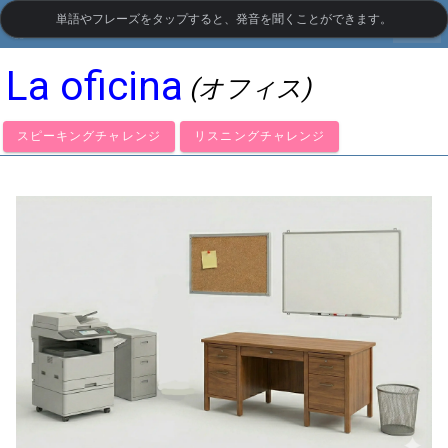
単語やフレーズをタップすると、発音を聞くことができます。
settings
LanguageGuide.org
•
スペイン語の視覚語彙
La oficina
(オフィス)
スピーキングチャレンジ
リスニングチャレンジ