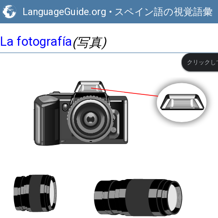
LanguageGuide.org
•
スペイン語の視覚語彙
La fotografía
(写真)
クリックし