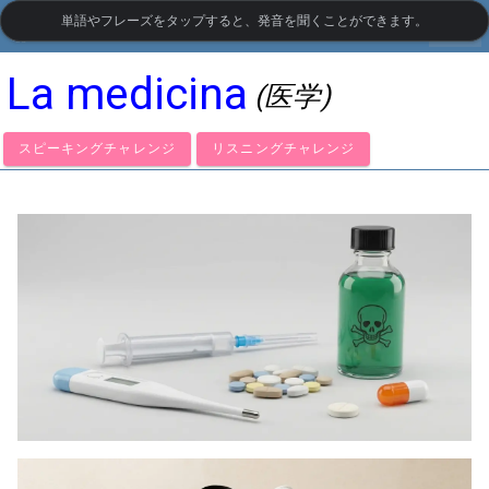
単語やフレーズをタップすると、発音を聞くことができます。
settings
LanguageGuide.org
•
スペイン語の視覚語彙
La medicina
(医学)
スピーキングチャレンジ
リスニングチャレンジ