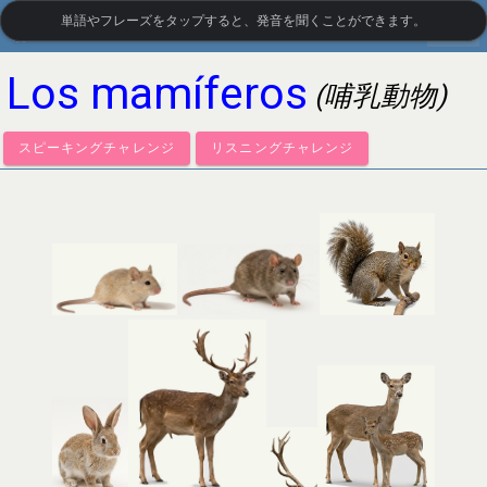
単語やフレーズをタップすると、発音を聞くことができます。
settings
LanguageGuide.org
•
スペイン語の視覚語彙
Los mamíferos
(哺乳動物)
スピーキングチャレンジ
リスニングチャレンジ