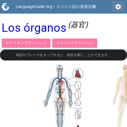
settings
LanguageGuide.org
•
スペイン語の視覚語彙
(器官)
Los órganos
スピーキングチャレンジ
リスニングチャレンジ
単語やフレーズをタップすると、発音を聞くことができます。