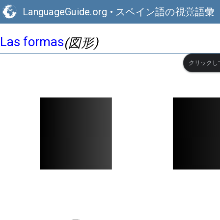
LanguageGuide.org
•
スペイン語の視覚語彙
Las formas
(図形)
クリックし