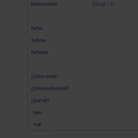
Buena suerte
がんばって。
Señor
Señora
Señorita
¿Cómo estás?
¿Cómo está usted?
¿Qué tal?
bien
mal