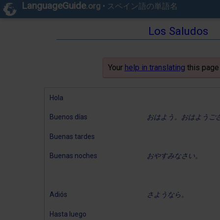
LanguageGuide
.org
•
スペイン語の単語名
Los Saludos
Your
help in translating
this page
Hola
Buenos días
おはよう。おはようご
Buenas tardes
Buenas noches
おやすみなさい。
Adiós
さようなら。
Hasta luego