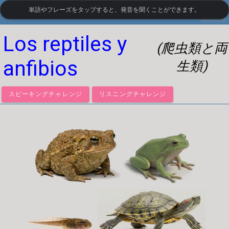
単語やフレーズをタップすると、発音を聞くことができます。
settings
LanguageGuide.org
•
スペイン語の視覚語彙
Los reptiles y
(爬虫類と両
anfibios
生類)
スピーキングチャレンジ
リスニングチャレンジ