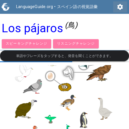
settings
LanguageGuide.org
•
スペイン語の視覚語彙
(鳥)
Los pájaros
スピーキングチャレンジ
リスニングチャレンジ
単語やフレーズをタップすると、発音を聞くことができます。