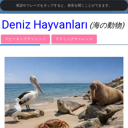
単語やフレーズをタップすると、発音を聞くことができます。
settings
LanguageGuide.org
•
トルコ語の視覚語彙
Deniz Hayvanları
(海の動物)
スピーキングチャレンジ
リスニングチャレンジ