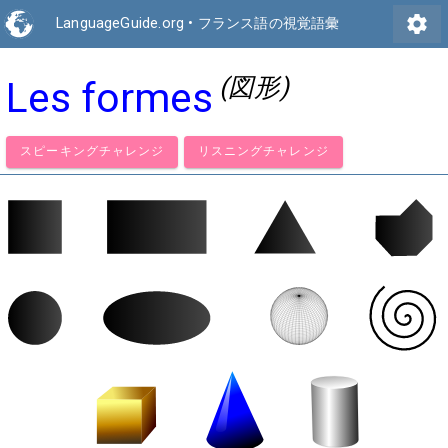
settings
LanguageGuide.org
•
フランス語の視覚語彙
(図形)
Les formes
スピーキングチャレンジ
リスニングチャレンジ