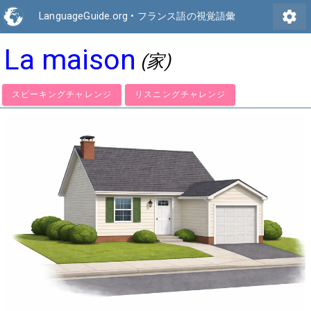
settings
LanguageGuide.org
•
フランス語の視覚語彙
La maison
(家)
スピーキングチャレンジ
リスニングチャレンジ