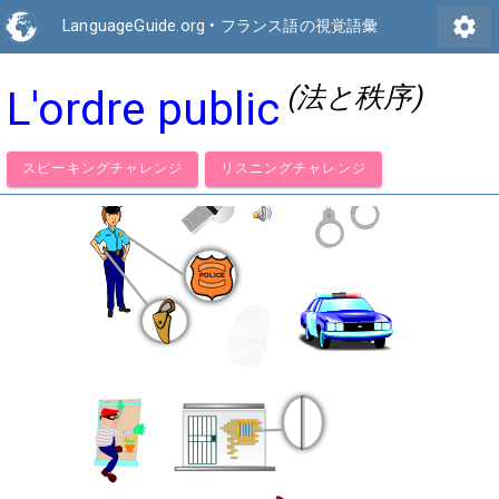
settings
LanguageGuide.org
•
フランス語の視覚語彙
(法と秩序)
L'ordre public
スピーキングチャレンジ
リスニングチャレンジ