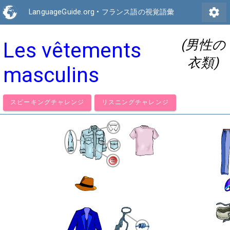
settings
LanguageGuide.org
•
フランス語の視覚語彙
(男性の
Les vêtements
衣類)
masculins
スピーキングチャレンジ
リスニングチャレンジ