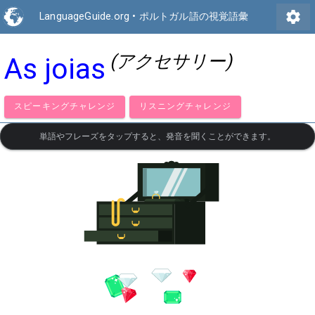
settings
LanguageGuide.org
•
ポルトガル語の視覚語彙
(アクセサリー)
As joias
スピーキングチャレンジ
リスニングチャレンジ
単語やフレーズをタップすると、発音を聞くことができます。