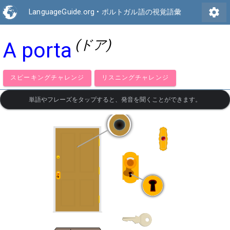
settings
LanguageGuide.org
•
ポルトガル語の視覚語彙
(ドア)
A porta
スピーキングチャレンジ
リスニングチャレンジ
単語やフレーズをタップすると、発音を聞くことができます。