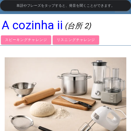
単語やフレーズをタップすると、発音を聞くことができます。
settings
LanguageGuide.org
•
ポルトガル語の視覚語彙
A cozinha ii
(台所 2)
スピーキングチャレンジ
リスニングチャレンジ