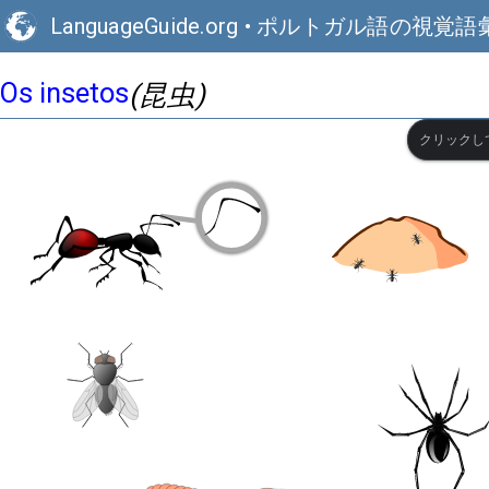
LanguageGuide.org
•
ポルトガル語の視覚語
Os insetos
(昆虫)
クリックし