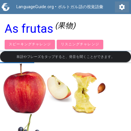
settings
LanguageGuide.org
•
ポルトガル語の視覚語彙
(果物)
As frutas
スピーキングチャレンジ
リスニングチャレンジ
単語やフレーズをタップすると、発音を聞くことができます。