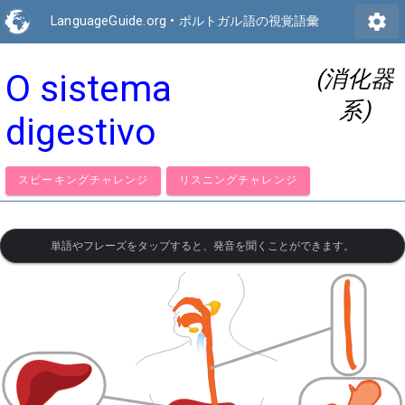
settings
LanguageGuide.org
•
ポルトガル語の視覚語彙
(消化器
O sistema
系)
digestivo
スピーキングチャレンジ
リスニングチャレンジ
単語やフレーズをタップすると、発音を聞くことができます。