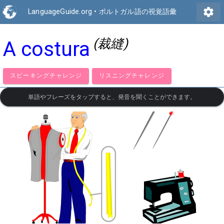
settings
LanguageGuide.org
•
ポルトガル語の視覚語彙
(裁縫)
A costura
スピーキングチャレンジ
リスニングチャレンジ
単語やフレーズをタップすると、発音を聞くことができます。