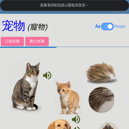
點擊單詞和短語以聽取其發音。
settings
LanguageGuide.org
•
中文視覺詞彙
宠物
(寵物)
Aa
Pinyin
口語挑戰
聽力挑戰
volume_up
volume_up