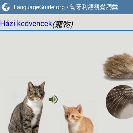
LanguageGuide.org
•
匈牙利語視覺詞彙
Házi kedvencek
(寵物)
volume_up