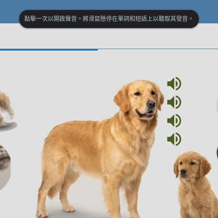
點擊一次以開啟聲音。將滑鼠懸停在單詞和短語上以聽取其發音。
volume_up
volume_up
volume_up
volume_up