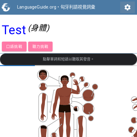
settings
LanguageGuide.org
•
匈牙利語視覺詞彙
Test
(身體)
口語挑戰
聽力挑戰
點擊單詞和短語以聽取其發音。