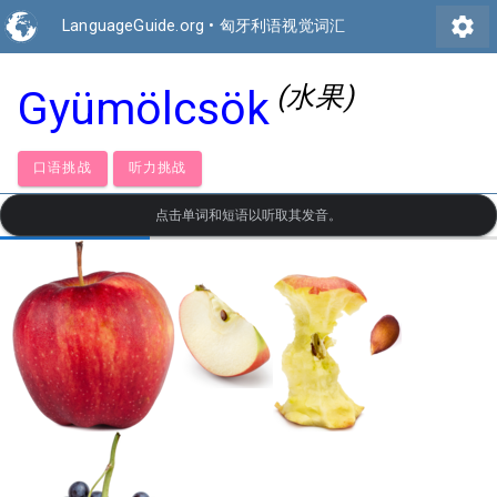
settings
LanguageGuide.org
•
匈牙利语视觉词汇
(水果)
Gyümölcsök
口语挑战
听力挑战
点击单词和短语以听取其发音。