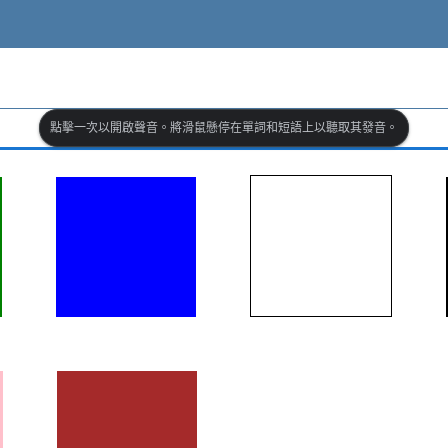
點擊一次以開啟聲音。將滑鼠懸停在單詞和短語上以聽取其發音。