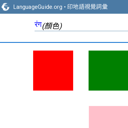
LanguageGuide.org
•
印地語視覺詞彙
रंग
(顏色)