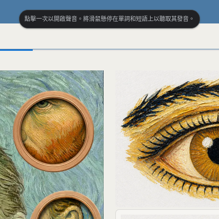
點擊一次以開啟聲音。將滑鼠懸停在單詞和短語上以聽取其發音。