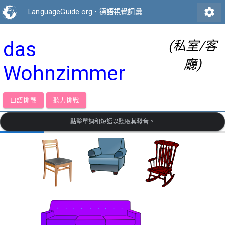
settings
LanguageGuide.org
•
德語視覺詞彙
das
(私室/客
廳)
Wohnzimmer
口語挑戰
聽力挑戰
點擊單詞和短語以聽取其發音。