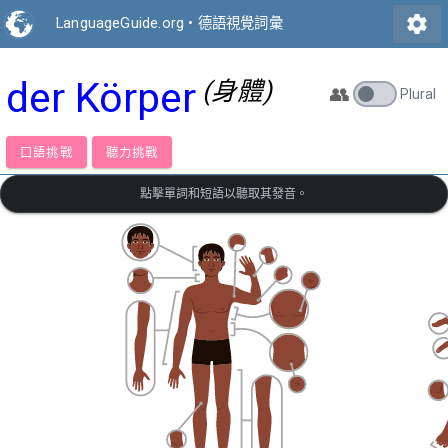
settings
LanguageGuide.org
•
德語視覺詞彙
der Körper
(身體)
👥
Plural
口語挑戰
聽力挑戰
點擊單詞和短語以聽取其發音。