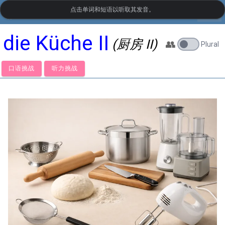
点击单词和短语以听取其发音。
settings
LanguageGuide.org
•
德语视觉词汇
die Küche II
(厨房 II)
👥
Plural
口语挑战
听力挑战