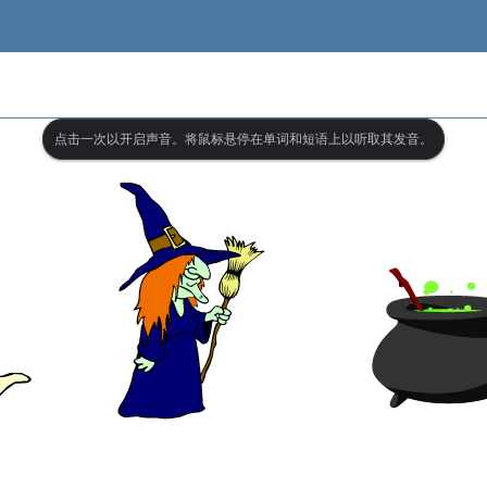
点击一次以开启声音。将鼠标悬停在单词和短语上以听取其发音。