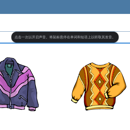
点击一次以开启声音。将鼠标悬停在单词和短语上以听取其发音。