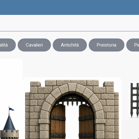
lità
Cavalieri
Antichità
Preistoria
Pi