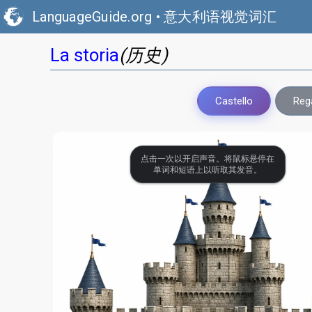
LanguageGuide.org
•
意大利语视觉词汇
(历史)
La storia
Castello
Rega
点击一次以开启声音。将鼠标悬停在
单词和短语上以听取其发音。