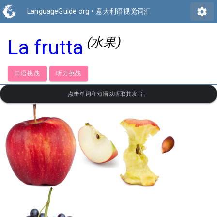
settings
LanguageGuide.org
•
意大利语视觉词汇
(水果)
La frutta
口语挑战
听力挑战
点击单词和短语以听取其发音。