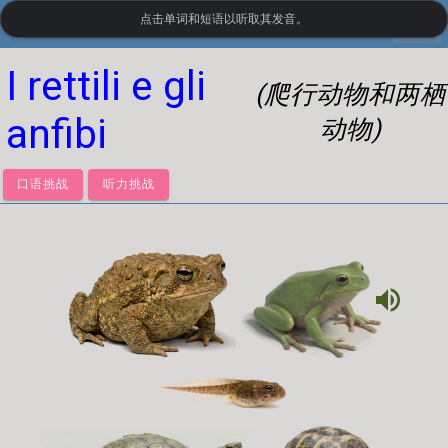
点击单词和短语以听取其发音。
settings
LanguageGuide.org
•
意大利语视觉词汇
I rettili e gli
(爬行动物和两栖
anfibi
动物)
口语挑战
听力挑战
volume_up