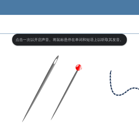
点击一次以开启声音。将鼠标悬停在单词和短语上以听取其发音。